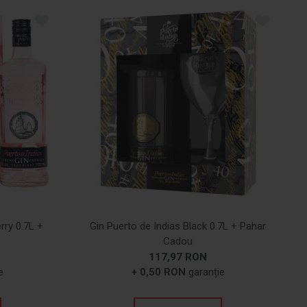
rry 0.7L +
Gin Puerto de Indias Black 0.7L + Pahar
Cadou
117,97 RON
e
+ 0,50 RON
garanție