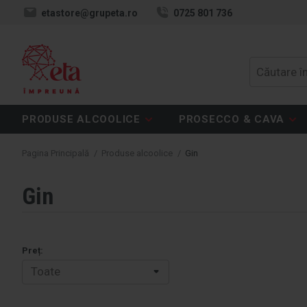
etastore@grupeta.ro
0725 801 736
PRODUSE ALCOOLICE
PROSECCO & CAVA
Pagina Principală
/
Produse alcoolice
/
Gin
Gin
Preț: