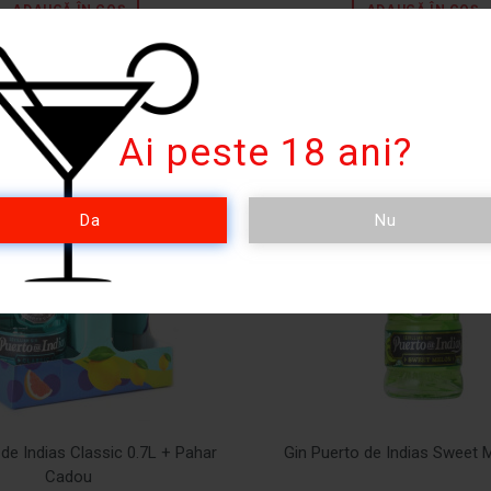
ADAUGĂ ÎN COȘ
ADAUGĂ ÎN COȘ
Ai peste 18 ani?
Da
Nu
 de Indias Classic 0.7L + Pahar
Gin Puerto de Indias Sweet 
Cadou