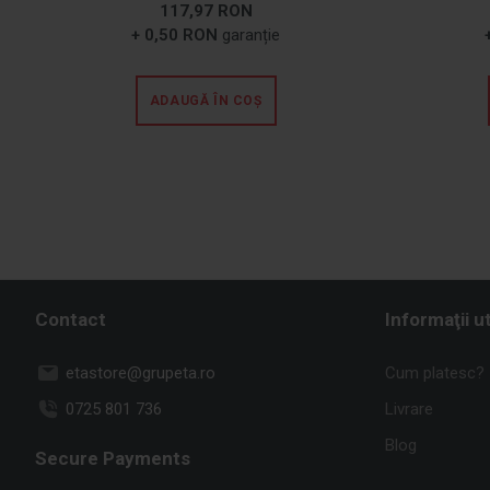
117,97 RON
+ 0,50 RON
garanție
ADAUGĂ ÎN COȘ
Contact
Informaţii ut
etastore@grupeta.ro
Cum platesc?
0725 801 736
Livrare
Blog
Secure Payments