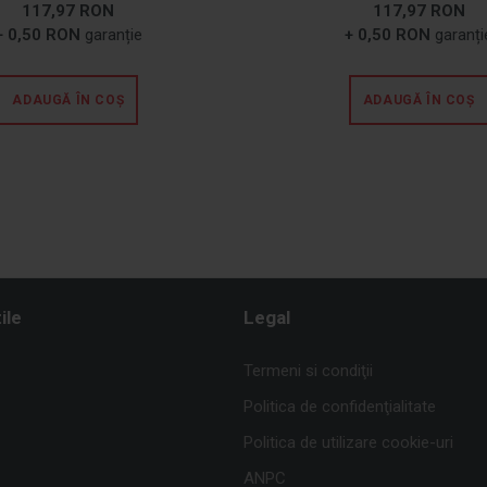
117,97 RON
117,97 RON
+ 0,50 RON
garanție
+ 0,50 RON
garanți
ADAUGĂ ÎN COȘ
ADAUGĂ ÎN COȘ
ile
Legal
Termeni si condiţii
Politica de confidenţialitate
Politica de utilizare cookie-uri
ANPC