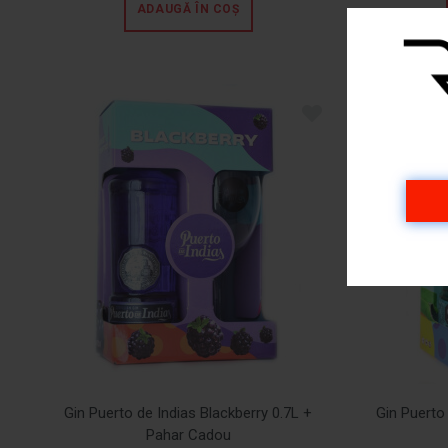
ADAUGĂ ÎN COȘ
Gin Puerto de Indias Blackberry 0.7L +
Gin Puerto
Pahar Cadou