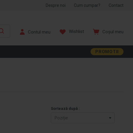
Despre noi
Cum cumpar?
Contact
Wishlist
Coșul meu
PROMOTII
Sortează după :