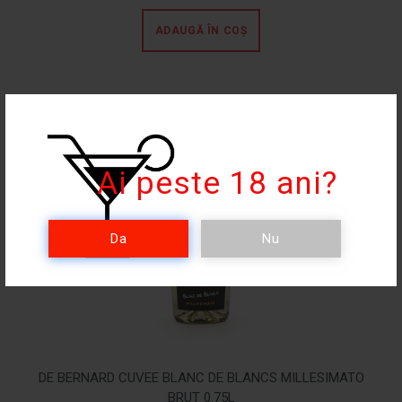
ADAUGĂ ÎN COȘ
NOU!
Ai peste 18 ani?
Da
Nu
DE BERNARD CUVEE BLANC DE BLANCS MILLESIMATO
BRUT 0.75L