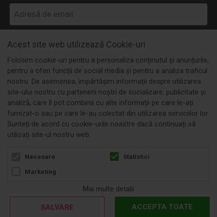
MĂ ABONEZ
Acest site web utilizează Cookie-uri
Folosim cookie-uri pentru a personaliza conținutul și anunțurile,
pentru a oferi funcții de social media și pentru a analiza traficul
nostru. De asemenea, împărtășim informații despre utilizarea
site-ului nostru cu partenerii noștri de socializare, publicitate și
analiză, care îl pot combina cu alte informații pe care le-ați
furnizat-o sau pe care le-au colectat din utilizarea serviciilor lor.
Sunteți de acord cu cookie-urile noastre dacă continuați să
utilizați site-ul nostru web.
Statistici
Necesare
Marketing
Mai multe detalii
ACCEPTA TOATE
SALVARE
© 2026 etastore.ro. Powered by
blugento