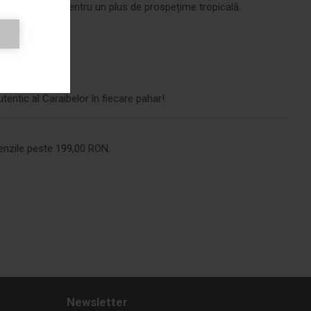
o felie de lime pentru un plus de prospețime tropicală.
băuturi simple
minicană
tentic al Caraibelor în fiecare pahar!
nzile peste 199,00 RON.
Newsletter