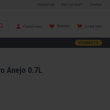
Despre noi
Cum cumpar?
Contact
Wishlist
Coșul meu
PROMOTII
o Anejo 0.7L