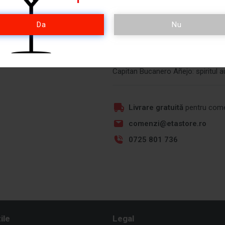
cola și lime) sau Daiquiri. Adaugă 
Da
Nu
De ce să îl alegi?
Aromă bogată și bine echilibrată
Versatilitate pentru cocktailuri și 
Un rom autentic din Republica Do
Capitan Bucanero Añejo: spiritul au
Livrare gratuită
pentru come
comenzi@etastore.ro
0725 801 736
ile
Legal