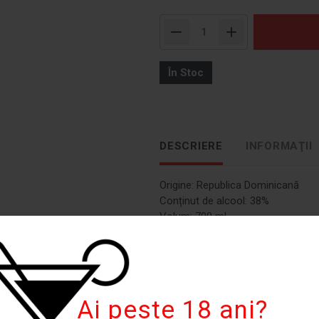
În Stoc
DESCRIERE
INFORMAŢII
Origine: Republica Dominicană
Conținut de alcool: 38%
Volum: 700 ml
Descriere: Un rom dominican clasic
și note subtile de condimente și f
Bucanero Añejo este ideal atât pen
Ai peste 18 ani?
Recomandare de servire: Savurează