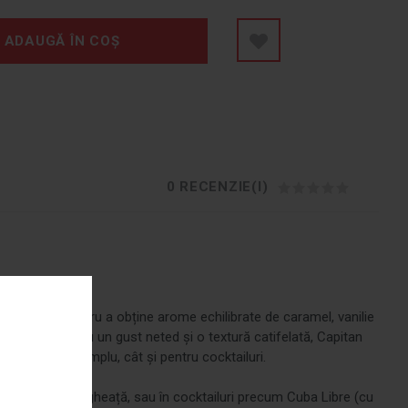
ADAUGĂ ÎN COȘ
0 RECENZIE(I)
, maturat pentru a obține arome echilibrate de caramel, vanilie
ructe uscate. Cu un gust neted și o textură catifelată, Capitan
tru consum simplu, cât și pentru cocktailuri.
-l simplu, cu gheață, sau în cocktailuri precum Cuba Libre (cu