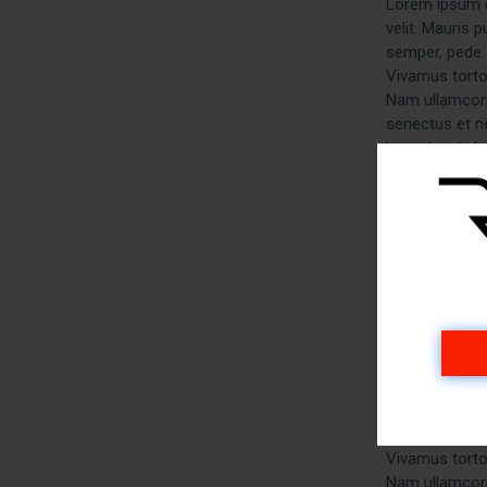
Lorem ipsum do
velit. Mauris 
semper, pede. 
Vivamus tortor
Nam ullamcorpe
senectus et n
leo vehicula l
Ordering
Lorem ipsum do
velit. Mauris 
semper, pede. 
Vivamus tortor
Nam ullamcorpe
senectus et n
leo vehicula l
Payment, Pric
Lorem ipsum do
velit. Mauris 
semper, pede. 
Vivamus tortor
Nam ullamcorpe