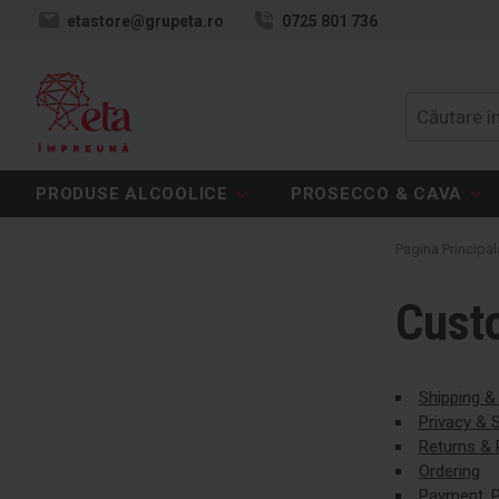
etastore@grupeta.ro
0725 801 736
PRODUSE ALCOOLICE
PROSECCO & CAVA
Pagina Principal
Cust
Shipping & 
Privacy & S
Returns &
Ordering
Payment, P