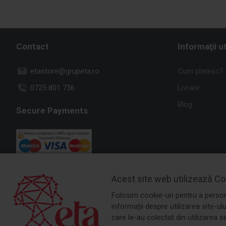
Contact
Informaţii ut
etastore@grupeta.ro
Cum platesc?
0725 801 736
Livrare
Blog
Secure Payments
Acest site web utilizează Co
Folosim cookie-uri pentru a persona
informații despre utilizarea site-ul
care le-au colectat din utilizarea s