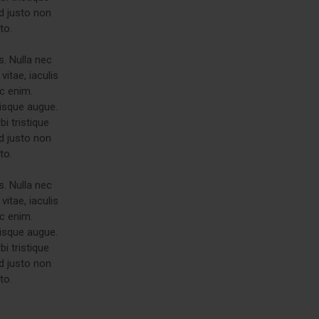
d justo non
to.
s. Nulla nec
itae, iaculis
ac enim.
risque augue.
i tristique
d justo non
to.
s. Nulla nec
itae, iaculis
ac enim.
risque augue.
i tristique
d justo non
to.