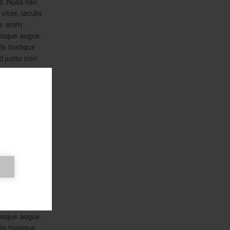
s. Nulla nec
itae, iaculis
ac enim.
risque augue.
i tristique
d justo non
to.
s. Nulla nec
itae, iaculis
ac enim.
risque augue.
i tristique
d justo non
to.
s. Nulla nec
itae, iaculis
ac enim.
risque augue.
i tristique