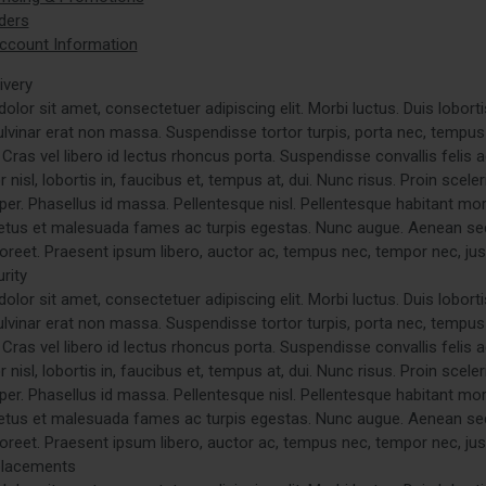
ders
ccount Information
ivery
lor sit amet, consectetuer adipiscing elit. Morbi luctus. Duis loborti
pulvinar erat non massa. Suspendisse tortor turpis, porta nec, tempus v
Cras vel libero id lectus rhoncus porta. Suspendisse convallis felis 
 nisl, lobortis in, faucibus et, tempus at, dui. Nunc risus. Proin scele
r. Phasellus id massa. Pellentesque nisl. Pellentesque habitant morb
etus et malesuada fames ac turpis egestas. Nunc augue. Aenean se
aoreet. Praesent ipsum libero, auctor ac, tempus nec, tempor nec, jus
rity
lor sit amet, consectetuer adipiscing elit. Morbi luctus. Duis loborti
pulvinar erat non massa. Suspendisse tortor turpis, porta nec, tempus v
Cras vel libero id lectus rhoncus porta. Suspendisse convallis felis 
 nisl, lobortis in, faucibus et, tempus at, dui. Nunc risus. Proin scele
r. Phasellus id massa. Pellentesque nisl. Pellentesque habitant morb
etus et malesuada fames ac turpis egestas. Nunc augue. Aenean se
aoreet. Praesent ipsum libero, auctor ac, tempus nec, tempor nec, jus
placements