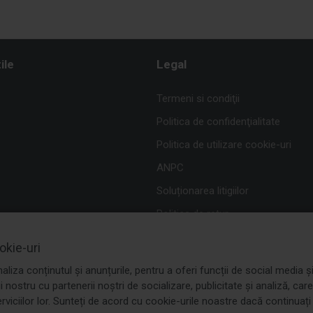
ile
Legal
Termeni si condiţii
Politica de confidenţialitate
Politica de utilizare cookie-uri
ANPC
Soluționarea litigiilor
Politica de retur
okie-uri
liza conținutul și anunțurile, pentru a oferi funcții de social media 
ui nostru cu partenerii noștri de socializare, publicitate și analiză, ca
erviciilor lor. Sunteți de acord cu cookie-urile noastre dacă continuați 