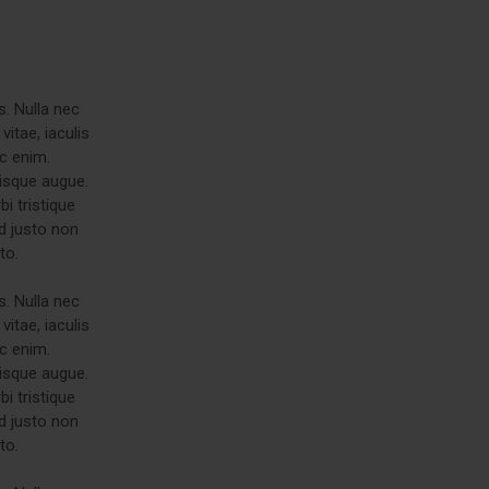
s. Nulla nec
itae, iaculis
ac enim.
risque augue.
i tristique
d justo non
to.
s. Nulla nec
itae, iaculis
ac enim.
risque augue.
i tristique
d justo non
to.