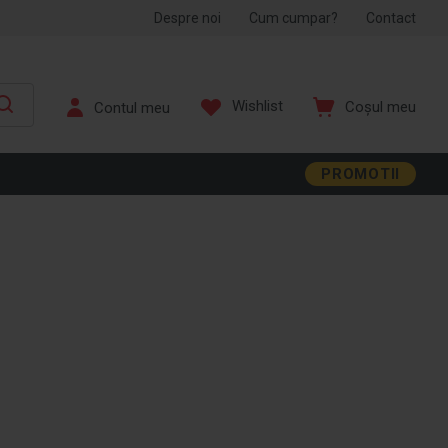
Despre noi
Cum cumpar?
Contact
Wishlist
Coșul meu
PROMOTII