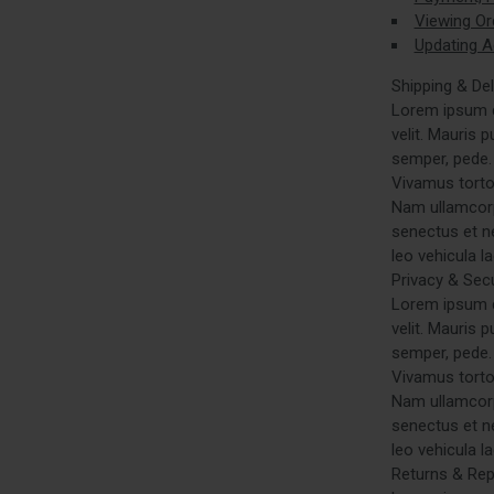
Viewing Or
Updating A
Shipping & Del
Lorem ipsum do
velit. Mauris 
semper, pede. 
Vivamus tortor
Nam ullamcorpe
senectus et n
leo vehicula l
Privacy & Secu
Lorem ipsum do
velit. Mauris 
semper, pede. 
Vivamus tortor
Nam ullamcorpe
senectus et n
leo vehicula l
Returns & Re