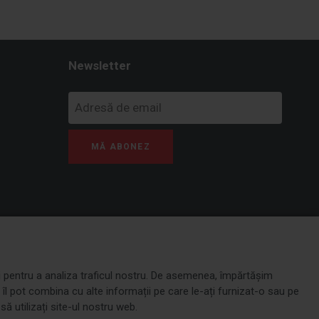
Newsletter
MĂ ABONEZ
și pentru a analiza traficul nostru. De asemenea, împărtășim
re îl pot combina cu alte informații pe care le-ați furnizat-o sau pe
să utilizați site-ul nostru web.