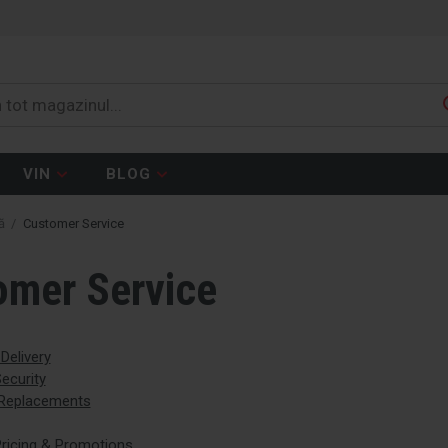
VIN
BLOG
ă
/
Customer Service
omer Service
Delivery
ecurity
 Replacements
ricing & Promotions