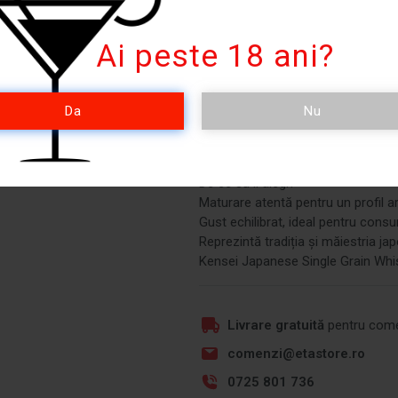
Note de degustare:
Culoare: Auriu strălucitor
Ai peste 18 ani?
Aromă: Note proaspete de vanilie ș
Gust: Arome de miere, flori delicat
Finish: Final lung, cu note ușoare 
Da
Nu
Recomandare de servire:Savurează-
Highball. Pentru a-i aprecia pe de
De ce să îl alegi?
Maturare atentă pentru un profil 
Gust echilibrat, ideal pentru cons
Reprezintă tradiția și măiestria j
Kensei Japanese Single Grain Whisk
Livrare gratuită
pentru come
comenzi@etastore.ro
0725 801 736