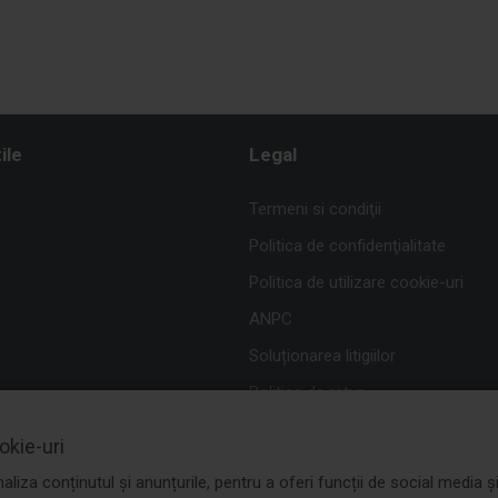
ile
Legal
Termeni si condiţii
Politica de confidenţialitate
Politica de utilizare cookie-uri
ANPC
Soluționarea litigiilor
Politica de retur
okie-uri
liza conținutul și anunțurile, pentru a oferi funcții de social media 