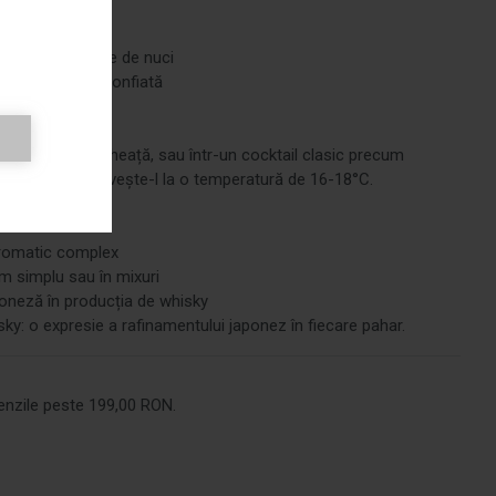
i nuanțe subtile de nuci
e și portocală confiată
de ciocolată
l simplu, cu gheață, sau într-un cocktail clasic precum
plin aromele, servește-l la o temperatură de 16-18°C.
aromatic complex
um simplu sau în mixuri
aponeză în producția de whisky
y: o expresie a rafinamentului japonez în fiecare pahar.
nzile peste 199,00 RON.