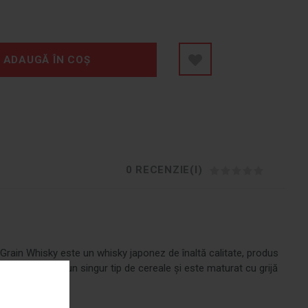
ADAUGĂ ÎN COȘ
0 RECENZIE(I)
Grain Whisky este un whisky japonez de înaltă calitate, produs
obținut dintr-un singur tip de cereale și este maturat cu grijă
c distinct.