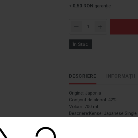
+ 0,50 RON
garanție
În Stoc
DESCRIERE
INFORMAŢII
Origine: Japonia
Conținut de alcool: 42%
Volum: 700 ml
Descriere:Kensei Japanese Single 
de Kiyokawa Co. Acest whisky este 
pentru a dezvolta un profil aromati