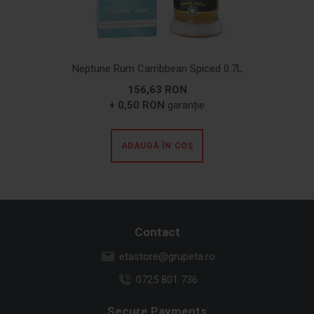
Neptune Rum Carribbean Spiced 0.7L
156,63 RON
+ 0,50 RON
garanție
ADAUGĂ ÎN COȘ
Contact
etastore@grupeta.ro
0725 801 736
Secure Payments