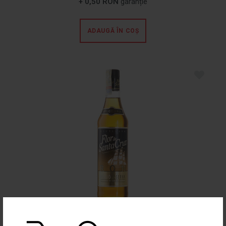
+ 0,50 RON
garanție
ADAUGĂ ÎN COȘ