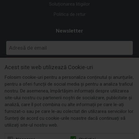
Soluționarea litigiilor
Politica de retur
Newsletter
MĂ ABONEZ
Acest site web utilizează Cookie-uri
Folosim cookie-uri pentru a personaliza conținutul și anunțurile,
pentru a oferi funcții de social media și pentru a analiza traficul
nostru. De asemenea, împărtășim informații despre utilizarea
site-ului nostru cu partenerii noștri de socializare, publicitate și
analiză, care îl pot combina cu alte informații pe care le-ați
furnizat-o sau pe care le-au colectat din utilizarea serviciilor lor.
Sunteți de acord cu cookie-urile noastre dacă continuați să
utilizați site-ul nostru web.