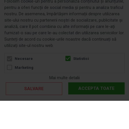
Folosim cookie-uri pentru a personaliza conținutul și anunțurile,
pentru a oferi funcții de social media și pentru a analiza traficul
nostru. De asemenea, împărtășim informații despre utilizarea
site-ului nostru cu partenerii noștri de socializare, publicitate și
analiză, care îl pot combina cu alte informații pe care le-ați
furnizat-o sau pe care le-au colectat din utilizarea serviciilor lor.
Sunteți de acord cu cookie-urile noastre dacă continuați să
utilizați site-ul nostru web.
Statistici
Necesare
Marketing
Mai multe detalii
ACCEPTA TOATE
SALVARE
© 2026 etastore.ro. Powered by
blugento